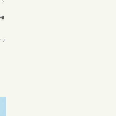
ント
主催
“サ