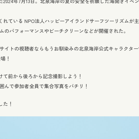
2024年7月13日。北泉海岸の夏の安全を祈願した海開きイベ
れている NPO法人ハッピーアイランドサーフツーリズムが
ームのパフォーマンスやビーチクリーンなどが開催された。
のサイトの視聴者ならもうお馴染みの北泉海岸公式キャラクター
登場！
けて前から後ろから記念撮影しよう！
を囲んで参加者全員で集合写真をパチリ！
した！