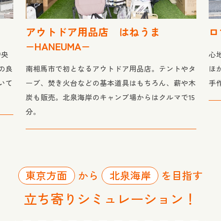
アウトドア用品店 はねうま
ロ
−HANEUMA−
中央
心
の良
南相馬市で初となるアウトドア用品店。テントやタ
ほ
いて
ープ、焚き火台などの基本道具はもちろん、薪や木
手
炭も販売。北泉海岸のキャンプ場からはクルマで15
分。
東京方面
から
北泉海岸
を目指す
立ち寄りシミュレーション！